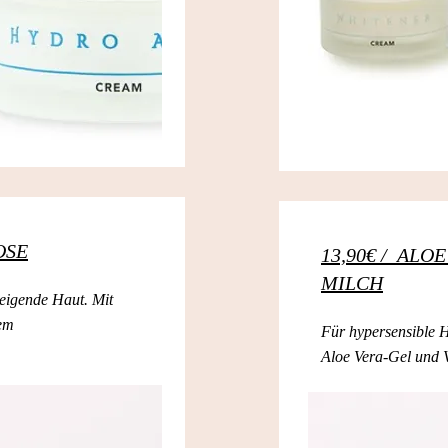
OSE
13,90€ / ALO
MILCH
eigende Haut. Mit
dem
Für hypersensible H
Aloe Vera-Gel und 