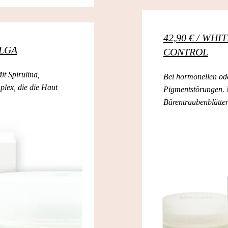
42,90 € / WH
ALGA
CONTROL
it Spirulina,
Bei hormonellen ode
lex, die die Haut
Pigmentstörungen. 
Bärentraubenblätter