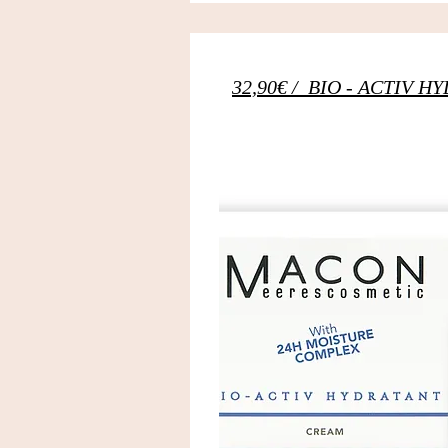
32,90€ / BIO - ACTIV H
⠀