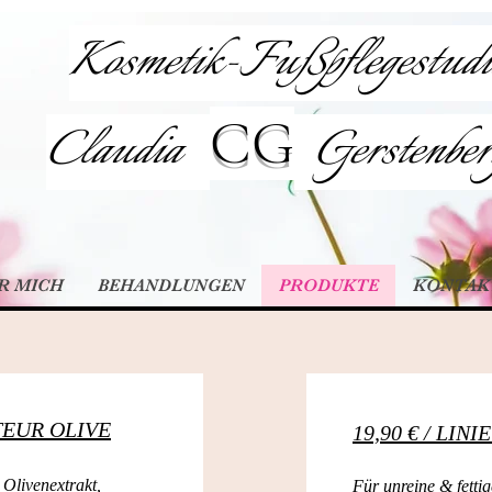
Kosmetik-Fußpflegestud
CG
Claudia
Gerstenber
R MICH
BEHANDLUNGEN
PRODUKTE
KONTAKT
CTEUR OLIVE
19,90 € / LI
 Olivenextrakt,
Für unreine & fetti