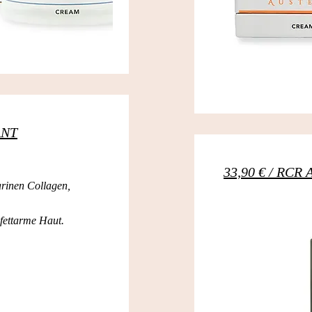
ANT
33,90 € / RC
arinen Collagen,
⠀
 fettarme Haut.