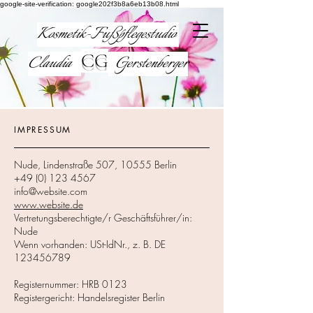
google-site-verification: google202f3b8a6eb13b08.html
Kosmetik-Fußpflegestudio
CG
Claudia
Gerstenberger
IMPRESSUM
Nude, Lindenstraße 507, 10555 Berlin
+49 (0) 123 4567
info@website.com
www.website.de
Vertretungsberechtigte/r Geschäftsführer/in:
Nude
Wenn vorhanden: USt-IdNr., z. B. DE
123456789
Registernummer: HRB 0123
Registergericht: Handelsregister Berlin